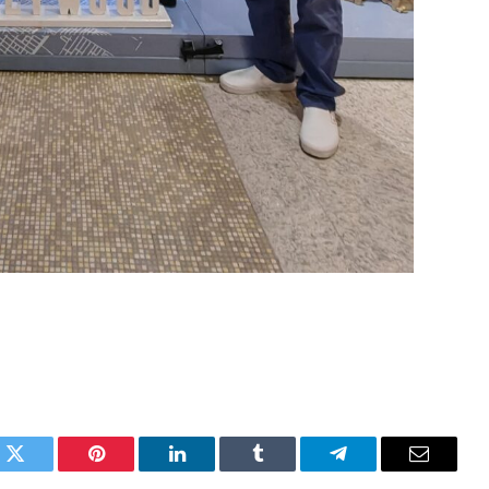
k
Twitter
Pinterest
LinkedIn
Tumblr
Telegram
Email