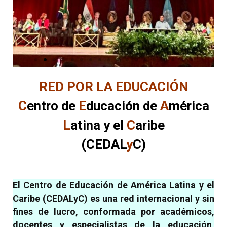
RED POR LA EDUCACIÓN
C
entro de
E
ducación de
A
mérica
L
atina y el
C
aribe
(CEDAL
y
C)
El
Centro de Educación de América Latina y el
Caribe
(CEDALyC) es una
red internacional y sin
fines de lucro
, conformada por
académicos,
docentes y especialistas de la educación,